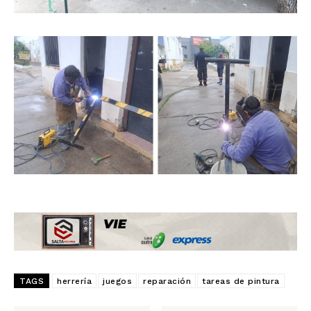
TAGS
herrería
juegos
reparación
tareas de pintura