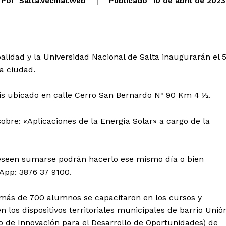
Por
Salta.vecinal.web
Publicado
10 de abril de 2023
palidad y la Universidad Nacional de Salta inaugurarán el 5
a ciudad.
is ubicado en calle Cerro San Bernardo Nº 90 Km 4 ½.
obre: «Aplicaciones de la Energía Solar» a cargo de la
deseen sumarse podrán hacerlo ese mismo día o bien
App: 3876 37 9100.
 más de 700 alumnos se capacitaron en los cursos y
n los dispositivos territoriales municipales de barrio Unió
o de Innovación para el Desarrollo de Oportunidades) de