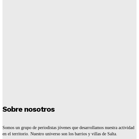
Redaccion
-
6 De Agosto De 2026
¡Cerrillos de fiesta! Arranca la 59° Semana con más
de 20 actividades
Redaccion
-
6 De Agosto De 2026
¿Cómo conseguir la garrafa municipal?
Redaccion
-
16 De Julio De 2026
Tiraron abajo un aguantadero de 30 años
Redaccion
-
16 De Julio De 2026
Sobre nosotros
Somos un grupo de periodistas jóvenes que desarrollamos nuestra actividad
en el territorio. Nuestro universo son los barrios y villas de Salta.