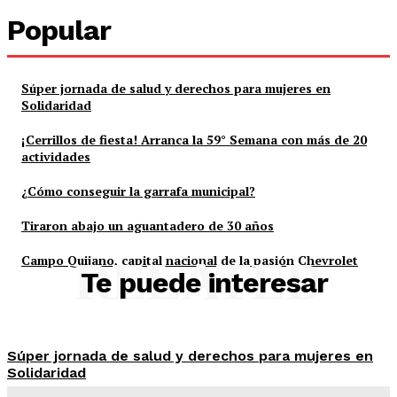
Popular
Súper jornada de salud y derechos para mujeres en
Solidaridad
¡Cerrillos de fiesta! Arranca la 59° Semana con más de 20
actividades
¿Cómo conseguir la garrafa municipal?
Tiraron abajo un aguantadero de 30 años
Campo Quijano, capital nacional de la pasión Chevrolet
RELATED
Te puede interesar
Súper jornada de salud y derechos para mujeres en
Solidaridad