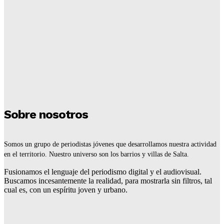
Campo Quijano, capital nacional de la pasión
Chevrolet
Redaccion
-
16 De Julio De 2026
El IPV llega este viernes a Río Piedras
Redaccion
-
16 De Julio De 2026
Sobre nosotros
Somos un grupo de periodistas jóvenes que desarrollamos nuestra actividad
en el territorio. Nuestro universo son los barrios y villas de Salta.
Fusionamos el lenguaje del periodismo digital y el audiovisual.
Buscamos incesantemente la realidad, para mostrarla sin filtros, tal
cual es, con un espíritu joven y urbano.