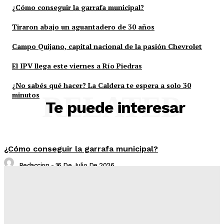
¿Cómo conseguir la garrafa municipal?
Tiraron abajo un aguantadero de 30 años
Campo Quijano, capital nacional de la pasión Chevrolet
El IPV llega este viernes a Río Piedras
¿No sabés qué hacer? La Caldera te espera a solo 30
minutos
RELATED
Te puede interesar
¿Cómo conseguir la garrafa municipal?
Redaccion
-
16 De Julio De 2026
Tiraron abajo un aguantadero de 30 años
Redaccion
-
16 De Julio De 2026