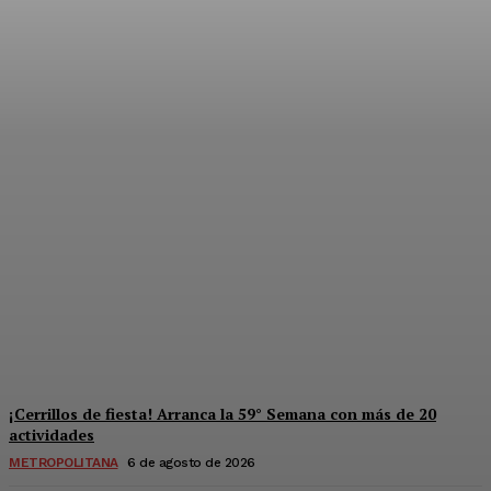
Súper jornada de salud y
derechos para mujeres en
Solidaridad
Redaccion
-
6 De Agosto De 2026
¡Cerrillos de fiesta! Arranca la 59° Semana con más de 20
actividades
METROPOLITANA
6 de agosto de 2026