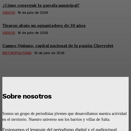
¿Cómo conseguir la garrafa municipal?
VIDEOS
16 de julio de 2026
Tiraron abajo un aguantadero de 30 años
VIDEOS
16 de julio de 2026
Campo Quijano, capital nacional de la pasión Chevrolet
METROPOLITANA
16 de julio de 2026
Sobre nosotros
Somos un grupo de periodistas jóvenes que desarrollamos nuestra actividad
en el territorio. Nuestro universo son los barrios y villas de Salta.
Fusionamos el lenguaje del periodismo digital y el audiovisual.