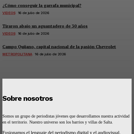
¿Cómo conseguir la garrafa municipal?
VIDEOS
16 de julio de 2026
Tiraron abajo un aguantadero de 30 años
VIDEOS
16 de julio de 2026
Campo Quijano, capital nacional de la pasión Chevrolet
METROPOLITANA
16 de julio de 2026
Sobre nosotros
Somos un grupo de periodistas jóvenes que desarrollamos nuestra actividad
en el territorio. Nuestro universo son los barrios y villas de Salta.
Fusionamos el lenguaje del periodismo digital y el audiovisual.