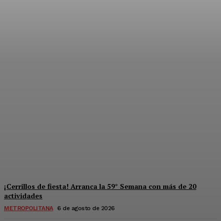
Súper jornada de salud y
derechos para mujeres en
Solidaridad
Redaccion
-
6 De Agosto De 2026
¡Cerrillos de fiesta! Arranca la 59° Semana con más de 20
actividades
METROPOLITANA
6 de agosto de 2026