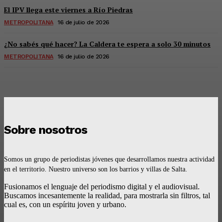
El IPV llega este viernes a Río Piedras
METROPOLITANA
16 de julio de 2026
¿No sabés qué hacer? La Caldera te espera a solo 30 minutos
METROPOLITANA
16 de julio de 2026
Sobre nosotros
Somos un grupo de periodistas jóvenes que desarrollamos nuestra actividad
en el territorio. Nuestro universo son los barrios y villas de Salta.
Fusionamos el lenguaje del periodismo digital y el audiovisual.
Buscamos incesantemente la realidad, para mostrarla sin filtros, tal
cual es, con un espíritu joven y urbano.