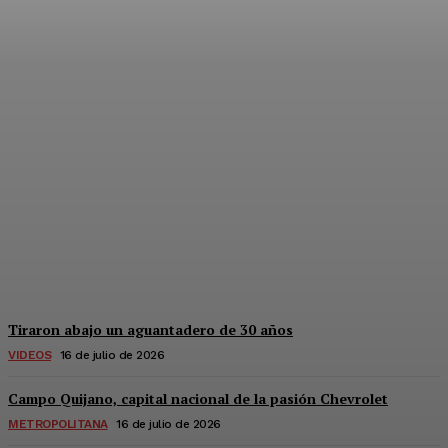
¿Cómo conseguir la
garrafa municipal?
Redaccion
-
16 De Julio De 2026
Tiraron abajo un aguantadero de 30 años
VIDEOS
16 de julio de 2026
Campo Quijano, capital nacional de la pasión Chevrolet
METROPOLITANA
16 de julio de 2026