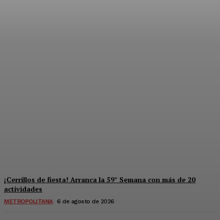
Súper jornada de salud y
derechos para mujeres en
Solidaridad
Redaccion
-
6 De Agosto De 2026
¡Cerrillos de fiesta! Arranca la 59° Semana con más de 20
actividades
METROPOLITANA
6 de agosto de 2026