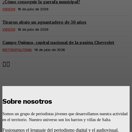
¿Cómo conseguir la garrafa municipal?
VIDEOS
16 de julio de 2026
Tiraron abajo un aguantadero de 30 años
VIDEOS
16 de julio de 2026
Campo Quijano, capital nacional de la pasión Chevrolet
METROPOLITANA
16 de julio de 2026
Sobre nosotros
Somos un grupo de periodistas jóvenes que desarrollamos nuestra actividad
en el territorio. Nuestro universo son los barrios y villas de Salta.
Fusionamos el lenguaje del periodismo digital y el audiovisual.