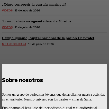
¿Cómo conseguir la garrafa municipal?
VIDEOS
16 de julio de 2026
Tiraron abajo un aguantadero de 30 años
VIDEOS
16 de julio de 2026
Campo Quijano, capital nacional de la pasión Chevrolet
METROPOLITANA
16 de julio de 2026
Sobre nosotros
Somos un grupo de periodistas jóvenes que desarrollamos nuestra actividad
en el territorio. Nuestro universo son los barrios y villas de Salta.
Fusionamos el lenguaje del periodismo digital y el audiovisual.