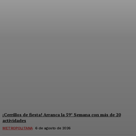
Súper jornada de salud y
derechos para mujeres en
Solidaridad
Redaccion
-
6 De Agosto De 2026
¡Cerrillos de fiesta! Arranca la 59° Semana con más de 20
actividades
METROPOLITANA
6 de agosto de 2026