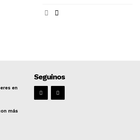
Seguinos
eres en
 con más