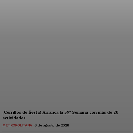
Súper jornada de salud y
derechos para mujeres en
Solidaridad
Redaccion
-
6 De Agosto De 2026
¡Cerrillos de fiesta! Arranca la 59° Semana con más de 20
actividades
METROPOLITANA
6 de agosto de 2026