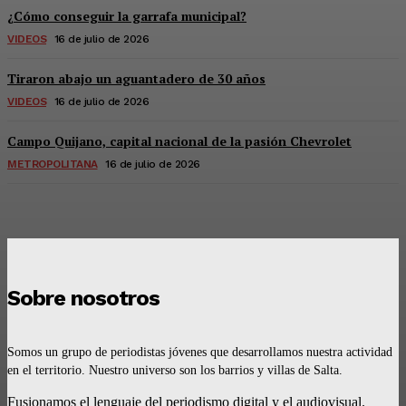
¿Cómo conseguir la garrafa municipal?
VIDEOS
16 de julio de 2026
Tiraron abajo un aguantadero de 30 años
VIDEOS
16 de julio de 2026
Campo Quijano, capital nacional de la pasión Chevrolet
METROPOLITANA
16 de julio de 2026
Sobre nosotros
Somos un grupo de periodistas jóvenes que desarrollamos nuestra actividad
en el territorio. Nuestro universo son los barrios y villas de Salta.
Fusionamos el lenguaje del periodismo digital y el audiovisual.