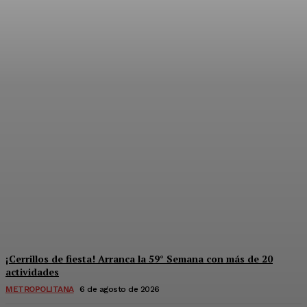
Súper jornada de salud y
derechos para mujeres en
Solidaridad
Redaccion
-
6 De Agosto De 2026
¡Cerrillos de fiesta! Arranca la 59° Semana con más de 20
actividades
METROPOLITANA
6 de agosto de 2026