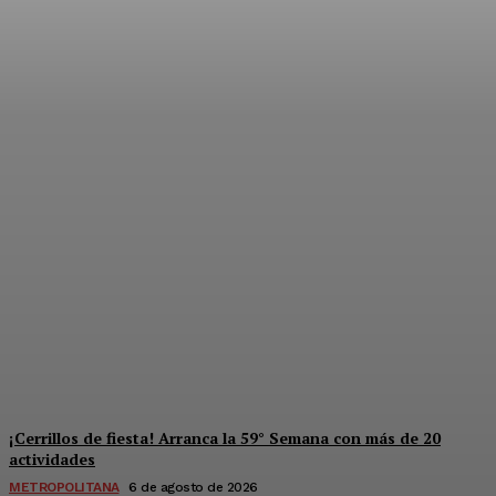
Súper jornada de salud y
derechos para mujeres en
Solidaridad
Redaccion
-
6 De Agosto De 2026
¡Cerrillos de fiesta! Arranca la 59° Semana con más de 20
actividades
METROPOLITANA
6 de agosto de 2026