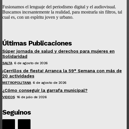
Fusionamos el lenguaje del periodismo digital y el audiovisual.
Buscamos incesantemente la realidad, para mostrarla sin filtros, tal
cual es, con un espíritu joven y urbano.
Últimas Publicaciones
Súper jornada de salud y derechos para mujeres en
Solidaridad
SALTA
6 de agosto de 2026
¡Cerrillos de fiesta! Arranca la 59° Semana con más de
20 actividades
METROPOLITANA
6 de agosto de 2026
¿Cómo conseguir la garrafa municipal?
VIDEOS
16 de julio de 2026
Seguinos