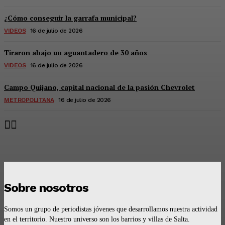
¿Cómo conseguir la garrafa municipal?
VIDEOS
16 de julio de 2026
Tiraron abajo un aguantadero de 30 años
VIDEOS
16 de julio de 2026
Campo Quijano, capital nacional de la pasión Chevrolet
METROPOLITANA
16 de julio de 2026
Sobre nosotros
Somos un grupo de periodistas jóvenes que desarrollamos nuestra actividad
en el territorio. Nuestro universo son los barrios y villas de Salta.