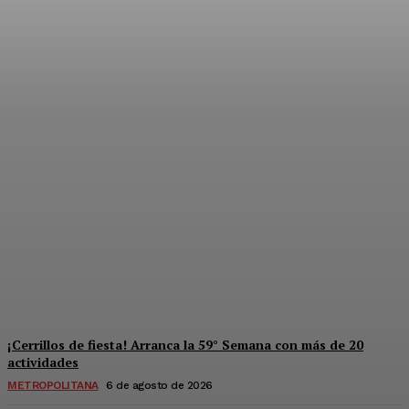
Súper jornada de salud y
derechos para mujeres en
Solidaridad
Redaccion
-
6 De Agosto De 2026
¡Cerrillos de fiesta! Arranca la 59° Semana con más de 20
actividades
METROPOLITANA
6 de agosto de 2026