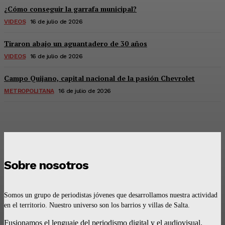
¿Cómo conseguir la garrafa municipal?
VIDEOS
16 de julio de 2026
Tiraron abajo un aguantadero de 30 años
VIDEOS
16 de julio de 2026
Campo Quijano, capital nacional de la pasión Chevrolet
METROPOLITANA
16 de julio de 2026
Sobre nosotros
Somos un grupo de periodistas jóvenes que desarrollamos nuestra actividad
en el territorio. Nuestro universo son los barrios y villas de Salta.
Fusionamos el lenguaje del periodismo digital y el audiovisual.