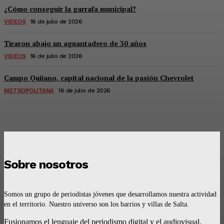
¿Cómo conseguir la garrafa municipal?
VIDEOS
16 de julio de 2026
Tiraron abajo un aguantadero de 30 años
VIDEOS
16 de julio de 2026
Campo Quijano, capital nacional de la pasión Chevrolet
METROPOLITANA
16 de julio de 2026
Sobre nosotros
Somos un grupo de periodistas jóvenes que desarrollamos nuestra actividad
en el territorio. Nuestro universo son los barrios y villas de Salta.
Fusionamos el lenguaje del periodismo digital y el audiovisual.