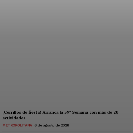
Súper jornada de salud y
derechos para mujeres en
Solidaridad
Redaccion
-
6 De Agosto De 2026
¡Cerrillos de fiesta! Arranca la 59° Semana con más de 20
actividades
METROPOLITANA
6 de agosto de 2026