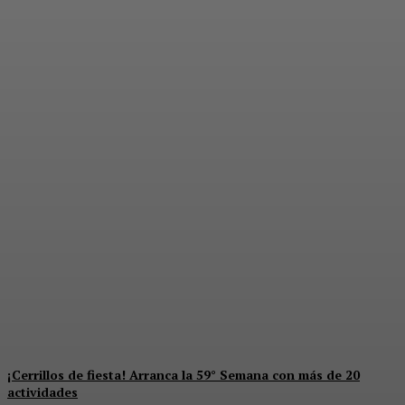
Súper jornada de salud y
derechos para mujeres en
Solidaridad
Redaccion
-
6 De Agosto De 2026
¡Cerrillos de fiesta! Arranca la 59° Semana con más de 20
actividades