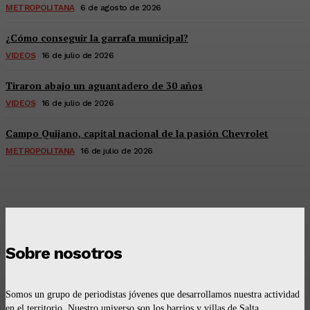
METROPOLITANA
6 de agosto de 2026
¿Cómo conseguir la garrafa municipal?
VIDEOS
16 de julio de 2026
Tiraron abajo un aguantadero de 30 años
VIDEOS
16 de julio de 2026
Campo Quijano, capital nacional de la pasión Chevrolet
METROPOLITANA
16 de julio de 2026
Sobre nosotros
Somos un grupo de periodistas jóvenes que desarrollamos nuestra actividad
en el territorio. Nuestro universo son los barrios y villas de Salta.