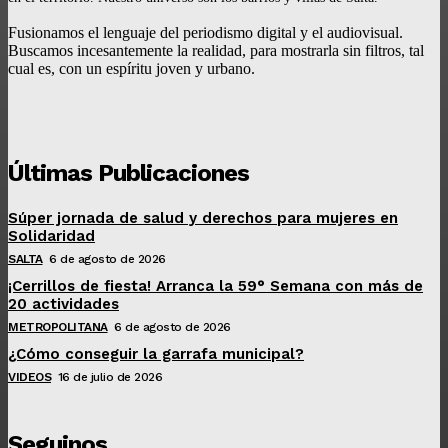
Fusionamos el lenguaje del periodismo digital y el audiovisual.
Buscamos incesantemente la realidad, para mostrarla sin filtros, tal
cual es, con un espíritu joven y urbano.
Últimas Publicaciones
Súper jornada de salud y derechos para mujeres en
Solidaridad
SALTA
6 de agosto de 2026
¡Cerrillos de fiesta! Arranca la 59° Semana con más de
20 actividades
METROPOLITANA
6 de agosto de 2026
¿Cómo conseguir la garrafa municipal?
VIDEOS
16 de julio de 2026
Seguinos