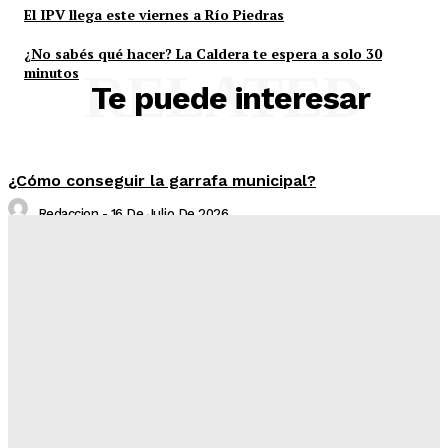
El IPV llega este viernes a Río Piedras
¿No sabés qué hacer? La Caldera te espera a solo 30
minutos
RELATED
Te puede interesar
¿Cómo conseguir la garrafa municipal?
Redaccion
-
16 De Julio De 2026
Tiraron abajo un aguantadero de 30 años
Redaccion
-
16 De Julio De 2026
Campo Quijano, capital nacional de la pasión
Chevrolet
Redaccion
-
16 De Julio De 2026