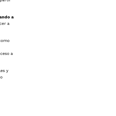
dando a
cer a
 como
cceso a
les y
io