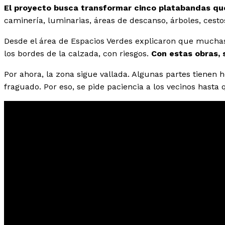
El proyecto busca transformar cinco platabandas qu
caminería, luminarias, áreas de descanso, árboles, cesto
Desde el área de Espacios Verdes explicaron que muchas
los bordes de la calzada, con riesgos.
Con estas obras, 
Por ahora, la zona sigue vallada. Algunas partes tienen
fraguado. Por eso, se pide paciencia a los vecinos hasta q