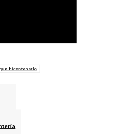
que bicentenario
ntería