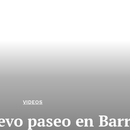
VIDEOS
evo paseo en Barr