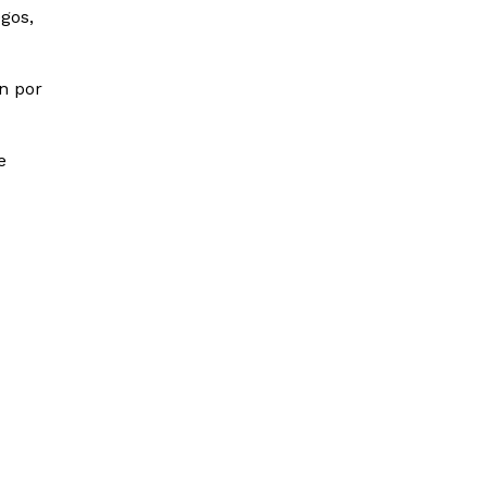
gos,
n por
e