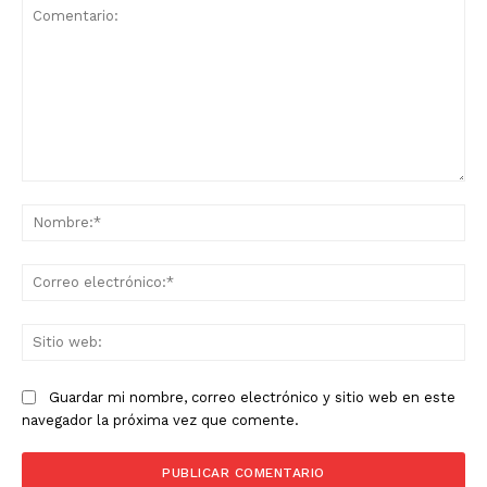
Comentario:
No
Co
ele
Sit
we
Guardar mi nombre, correo electrónico y sitio web en este
navegador la próxima vez que comente.