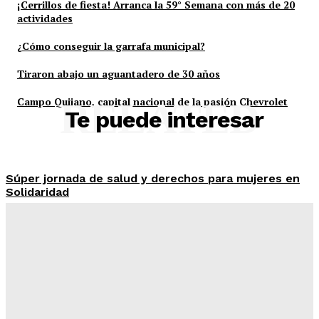
¡Cerrillos de fiesta! Arranca la 59° Semana con más de 20
actividades
¿Cómo conseguir la garrafa municipal?
Tiraron abajo un aguantadero de 30 años
Campo Quijano, capital nacional de la pasión Chevrolet
RELATED
Te puede interesar
Súper jornada de salud y derechos para mujeres en
Solidaridad
Redaccion
-
6 De Agosto De 2026
¡Cerrillos de fiesta! Arranca la 59° Semana con más
de 20 actividades
Redaccion
-
6 De Agosto De 2026