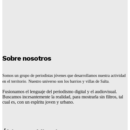
¿Cómo conseguir la garrafa municipal?
Redaccion
-
16 De Julio De 2026
Tiraron abajo un aguantadero de 30 años
Redaccion
-
16 De Julio De 2026
Sobre nosotros
Somos un grupo de periodistas jóvenes que desarrollamos nuestra actividad
en el territorio. Nuestro universo son los barrios y villas de Salta.
Fusionamos el lenguaje del periodismo digital y el audiovisual.
Buscamos incesantemente la realidad, para mostrarla sin filtros, tal
cual es, con un espíritu joven y urbano.